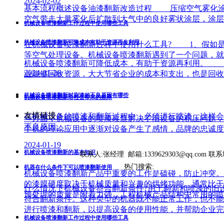
2024-02-02
基本流程概述设备油漆翻新改造过程 压缩空气雾化涂
空气带走大量雾化后扩散到大气中的良好雾状涂层，涂层
机械设备喷漆翻新工作过程中使用哪些工具
机械设备喷漆翻新可降成本有助于资源再生利用
在机械设备喷漆翻新过程中使用什么工具? 1、假如
等空气处理设备。机械设备喷漆翻新遇到了一个问题，就
机械设备喷漆翻新可降低成本，有助于资源再利用。 
2024-01-26
业能够回收资源，大大节省企业的成本和支出，也是回收
机械设备喷漆翻新时刷漆的不良原因有哪些
机械设备喷漆翻新给社会带来的效果
友情链接：
在机械设备的喷漆和翻新过程中，必须进行喷漆，这样会
一方面，机械设备的喷漆改造解决了旧设备的积压问题，
不良原因。
手机的理论应用中逐渐对设备产生了感情，品牌的忠诚度
2024-01-19
机械设备喷漆翻新的基本知识
联系人:张经理 邮箱:1339629303@qq.com 联系地址
热门搜索:
重庆设备翻新喷漆
机
机器在什么条件下可以喷漆翻新使用
机械设备喷漆翻新产品中重要的工作是磕碰，防止冲突。
的漆膜硬度取决于机械质量和兴趣的烘烤功能。通常比干
什么情况下机械设备符合翻新条件?用于翻新和喷漆的旧
预处理的质量是附着力强，工程机械产品结构中常用的喷
符合翻新条件。这种类型的机器既不能正常工作，也不能
进行喷漆和翻新，以提高设备的使用性能，并帮助企业完
机械设备喷漆翻新工作过程中使用哪些工具