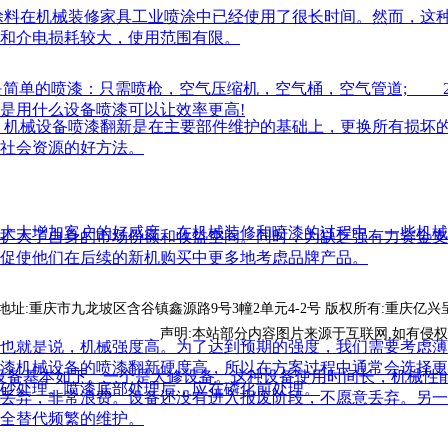
料在机械装修家具工业喷涂中已经使用了很长时间。然而，这种
和介电损耗较大，使用范围有限。
是简单的喷漆：只需喷枪，空气压缩机，空气桶，空气管道; 
是用什么设备喷漆可以让效率更高!
机械设备喷漆翻新是在主要部件维护的基础上，更换所有损坏的
社会资源的好方法。
大大增加客户的好感度。在机械装修和喷漆的过程中，一些机械
扩大了自身的市场份额和收益空间。同时，为缺乏强有力资金支
促使他们在后续的新机购买中更多地考虑品牌产品。
:重庆市九龙坡区含谷镇鑫源路9号3幢2单元4-2号
版权所有:重庆亿兴
床设备喷漆
重庆设备翻新
声明:本站部分内容图片来源于互联网,如有侵
也就是说，机械强度高。为了达到预期的强度，我们需要考虑薄
漆机械设备的喷漆翻新硬度高，所以在方案过程中通常会选择更
设备基本如下。一个是大修设备。这种设备使用时间长，机械性
砂处理。喷漆底部处理后，应在磷化前处理。
丢弃，非常浪费。设备还没有进入报废阶段，不愿意丢弃。另一
全替代频繁的维护。