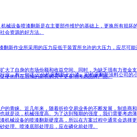
机械设备喷漆翻新是在主要部件维护的基础上，更换所有损坏的
社会资源的好方法。
漆翻新作业所采用的压力应低于装置所允许的大压力，应尽可能
扩大了自身的市场份额和收益空间。同时，为缺乏强有力资金支
行业，有一句话:三分机床翻新七分漆。旧机床翻新涂料公司的
促使他们在后续的新机购买中更多地考虑品牌产品。
户的青睐。近几年来，随着折价交易业务的不断发展，制造商和
也就是说，机械强度高。为了达到预期的强度，我们需要考虑薄
漆机械设备的喷漆翻新硬度高，所以在方案过程中通常会选择更
砂处理。喷漆底部处理后，应在磷化前处理。