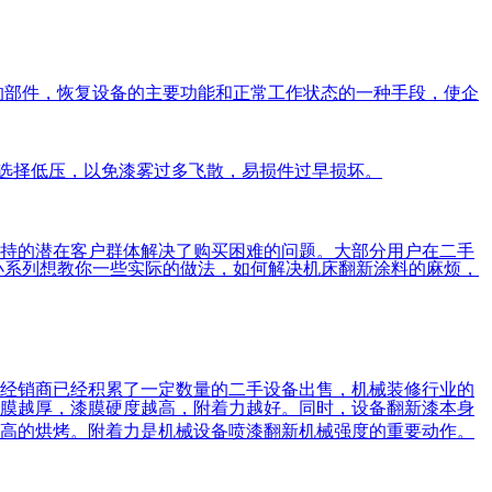
部件，恢复设备的主要功能和正常工作状态的一种手段，使企
选择低压，以免漆雾过多飞散，易损件过早损坏。
持的潜在客户群体解决了购买困难的问题。大部分用户在二手
小系列想教你一些实际的做法，如何解决机床翻新涂料的麻烦，
经销商已经积累了一定数量的二手设备出售，机械装修行业的
膜越厚，漆膜硬度越高，附着力越好。同时，设备翻新漆本身
高的烘烤。附着力是机械设备喷漆翻新机械强度的重要动作。