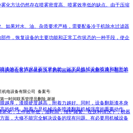
雾化方法仍然存在喷雾密度高、喷雾效率低的缺点。由于压缩
2、如果对水、油、杂质要求严格，需要配备冷干机除水过滤器
部件，恢复设备的主要功能和正常工作状态的一种手段，使企
喷漆的不良情况是不可避免的。以下是机械设备喷漆和翻新的
持的潜在客户群体解决了购买困难的问题。大部分用户在二手
呈机电设备有限公司 备案号:
渝ICP备18015871号-1
权第一时间联系管理员删除,谢谢
网站地图
膜越厚，漆膜硬度越高，附着力越好。同时，设备翻新漆本身
高的烘烤。附着力是机械设备喷漆翻新机械强度的重要动作。
能老化，工作效率低，油耗高，维护频繁。在这种情况下，机器
方面，大修不能完全解决设备的现有问题。有必要用机械设备