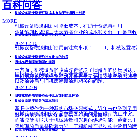
百科问答
机械设备喷漆翻新可降成本有助于资源再生利用
MORE+
机械设备喷漆翻新可降低成本，有助于资源再利用。 
业能够回收资源，大大节省企业的成本和支出，也是回收
机械设备喷漆翻新使用前注意事项
2024-02-16
机械设备喷漆翻新使用前注意事项： 1、机械装置喷
机械设备喷漆翻新给社会带来的效果
旧机械设备喷漆翻新的问题
一方面，机械设备的喷漆改造解决了旧设备的积压问题，
旧机械设备的喷漆和翻新非常重要。在旧机床翻新和油漆
手机的理论应用中逐渐对设备产生了感情，品牌的忠诚度
以及涂装后与旧机床翻新涂料相关的问题。
2024-02-09
旧机械翻新需要哪些条件以及如何防止掉漆
机械设备喷漆翻新的基本知识
新旧交替作为一种新的市场交易模式，近年来也受到了用
机械设备喷漆翻新产品中重要的工作是磕碰，防止冲突。
出现为制造商和经销商提供了有利的发展空间。
的漆膜硬度取决于机械质量和兴趣的烘烤功能。通常比干
预处理的质量是附着力强，工程机械产品结构中常用的喷
设备油漆翻新如何让设备焕然一新