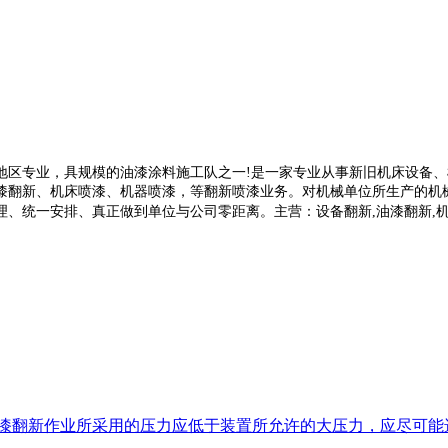
区专业，具规模的油漆涂料施工队之一!是一家专业从事新旧机床设备、
漆翻新、机床喷漆、机器喷漆，等翻新喷漆业务。对机械单位所生产的机
一安排、真正做到单位与公司零距离。主营：设备翻新,油漆翻新,机床翻新
漆翻新作业所采用的压力应低于装置所允许的大压力，应尽可能