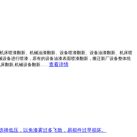
机床喷漆翻新、机械油漆翻新、设备喷漆翻新、设备油漆翻新、机床喷
械设备进行喷漆，原有的设备油漆表面喷漆翻新，搬迁新厂设备整体统
查看详情
,机械设备翻新......
选择低压，以免漆雾过多飞散，易损件过早损坏。